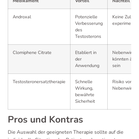
Medikament
Vorteil
Nachteil
Androxal
Potenzielle
Keine Zulass
Verbesserung
experimentel
des
Testosterons
Clomiphene Citrate
Etabliert in
Nebenwirku
der
könnten ähnl
Anwendung
sein
Testosteronersatztherapie
Schnelle
Risiko von
Wirkung,
Nebenwirku
bewährte
Sicherheit
Pros und Kontras
Die Auswahl der geeigneten Therapie sollte auf die