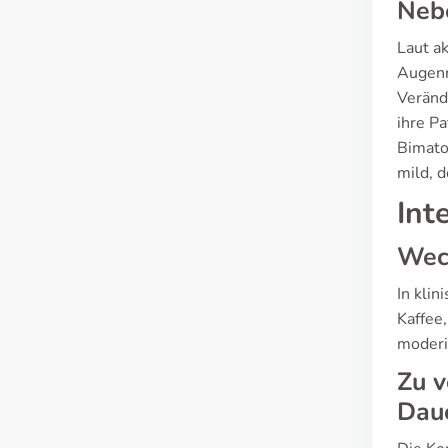
Neb
Laut a
Augenr
Veränd
ihre P
Bimato
mild, 
Int
Wech
In kli
Kaffee
moderi
Zu 
Dau