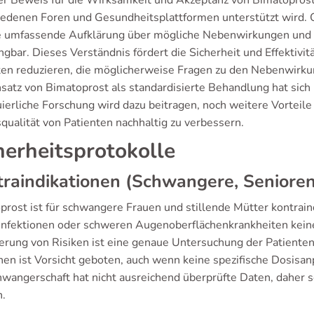
er Beweis für die Wirksamkeit und Akzeptanz von Bimatoprost,
iedenen Foren und Gesundheitsplattformen unterstützt wird. 
ne umfassende Aufklärung über mögliche Nebenwirkungen und
gbar. Dieses Verständnis fördert die Sicherheit und Effektivi
ten reduzieren, die möglicherweise Fragen zu den Nebenwirku
satz von Bimatoprost als standardisierte Behandlung hat sich 
uierliche Forschung wird dazu beitragen, noch weitere Vorteil
qualität von Patienten nachhaltig zu verbessern.
herheitsprotokolle
raindikationen (Schwangere, Senioren
prost ist für schwangere Frauen und stillende Mütter kontrain
nfektionen oder schweren Augenoberflächenkrankheiten kei
erung von Risiken ist eine genaue Untersuchung der Patient
en ist Vorsicht geboten, auch wenn keine spezifische Dosisanp
hwangerschaft hat nicht ausreichend überprüfte Daten, daher 
.