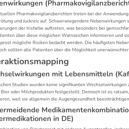
enwirkungen (Pharmakovigilanzberich
ktuellen Pharmakovigilanzberichten treten bei der Anwendun
ötung und Juckreiz auf. Schwerwiegendere Nebenwirkungen si
erungen der Irisfarbe auftreten, was besonders bei gemischfa
atienten über diese möglichen Warnzeichen informieren und sic
prost mögliche Risiken bedacht werden. Die häufigsten Nebe
doch sollten alle Patienten über die Möglichkeit unerwünscht
eraktionsmapping
selwirkungen mit Lebensmitteln (Kaff
nischen Studien wurden keine signifikanten Wechselwirkungen
, Bier oder Milchprodukten festgestellt. Dennoch ist es ratsa
eren, weil sie allgemein die Augengesundheit beeinträchtigen
vermeidende Medikamentenkombinatio
ermedikationen in DE)