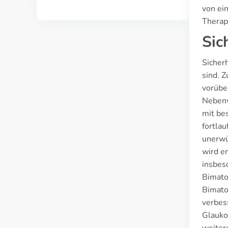
von ei
Therap
Sic
Sicher
sind. 
vorübe
Nebenw
mit be
fortla
unerwü
wird e
insbes
Bimato
Bimato
verbes
Glaukom