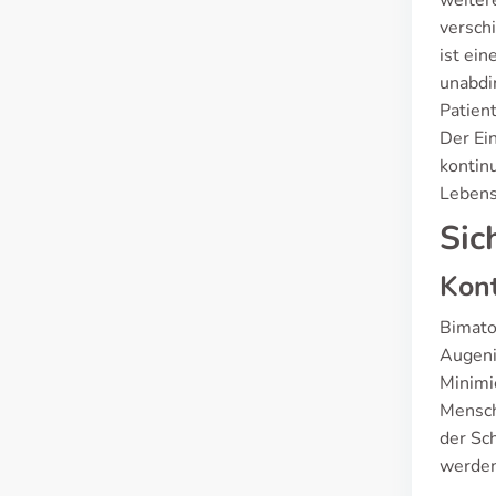
weiter
versch
ist ei
unabdin
Patien
Der Ein
kontin
Lebens
Sic
Kont
Bimato
Augeni
Minimi
Mensch
der Sc
werden