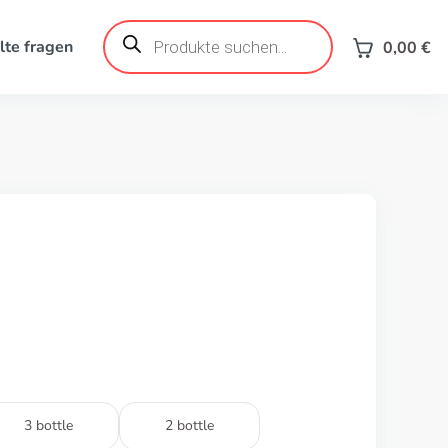
Products
search
lte fragen
0,00
€
3 bottle
2 bottle