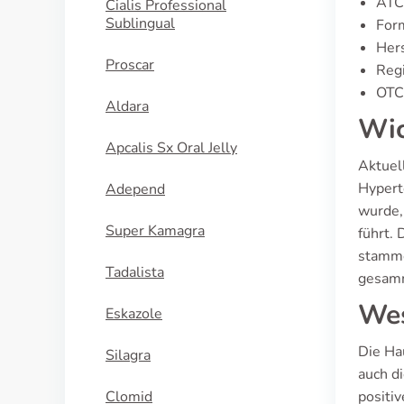
ATC
Cialis Professional
Sublingual
For
Hers
Proscar
Regi
OTC 
Aldara
Wic
Apcalis Sx Oral Jelly
Aktuel
Hypert
Adepend
wurde,
Super Kamagra
führt.
stamme
Tadalista
gesamm
Wes
Eskazole
Die Ha
Silagra
auch d
Clomid
positi