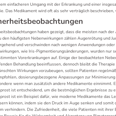
nem einfacheren Umgang mit der Erkrankung und einer insges
ie. Das Medikament wird oft als sehr verträglich beschrieben,
herheitsbeobachtungen
heitsbeobachtungen haben gezeigt, dass die meisten nach d
Zu den häufigsten Nebenwirkungen zählen Augenrötung und Juc
rgehend und verschwinden nach wenigen Anwendungen oder 
irkungen, wie Iris-Pigmentierungsänderungen, wurden nur sel
stimmten Vorerkrankungen auf. Einige der beobachteten Nebe
ufenden Behandlung beeinflussen, dennoch bleibt die Therapie 
nschten Wirkungen vorzubeugen, sollten Patienten regelmäß
mpfohlen, dosierungsbezogene Anpassungen zur Minimierung
ondere wenn man zusätzlich andere Medikamente einnimmt. 
prost ist entscheidend, um die bestmöglichen Ergebnisse zu er
prost ist ein Beispiel dafür, wie moderne Medikamente das
sern können, indem sie den Druck im Auge senken und somit d
 verhindern. Die Zufriedenheit, die viele Patienten mit ihrer 