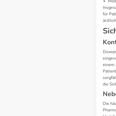
Mod
Insges
für Pa
ärztli
Sic
Kont
Doxepi
einges
einem 
Patien
sorgfä
die Si
Neb
Die hä
Pharma