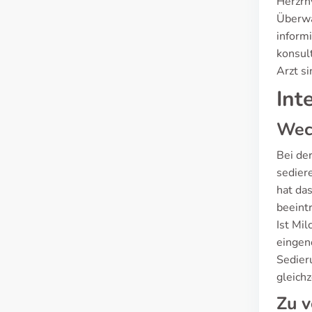
Herzrh
Überwa
inform
konsul
Arzt s
Int
Wech
Bei de
sedier
hat das
beeint
Ist Mil
eingen
Sedier
gleich
Zu 