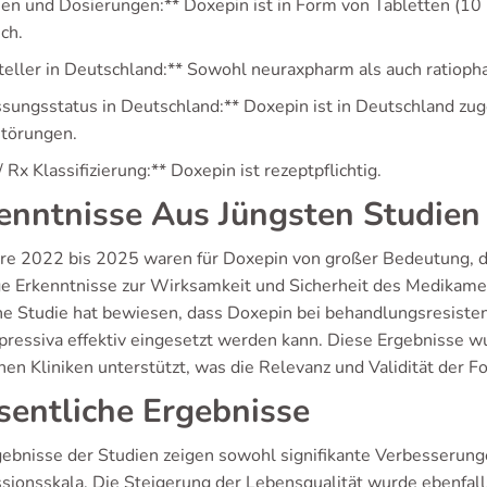
en und Dosierungen:** Doxepin ist in Form von Tabletten (1
ich.
teller in Deutschland:** Sowohl neuraxpharm als auch ratioph
ssungsstatus in Deutschland:** Doxepin ist in Deutschland z
törungen.
 Rx Klassifizierung:** Doxepin ist rezeptpflichtig.
enntnisse Aus Jüngsten Studien
hre 2022 bis 2025 waren für Doxepin von großer Bedeutung, da
e Erkenntnisse zur Wirksamkeit und Sicherheit des Medikaments
che Studie hat bewiesen, dass Doxepin bei behandlungsresist
pressiva effektiv eingesetzt werden kann. Diese Ergebnisse w
hen Kliniken unterstützt, was die Relevanz und Validität der F
entliche Ergebnisse
gebnisse der Studien zeigen sowohl signifikante Verbesserunge
sionsskala. Die Steigerung der Lebensqualität wurde ebenfalls