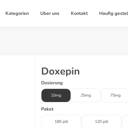
Kategorien
Uber uns
Kontakt
Haufig gestel
Doxepin
Dosierung
10mg
25mg
75mg
Paket
180 pill
120 pill