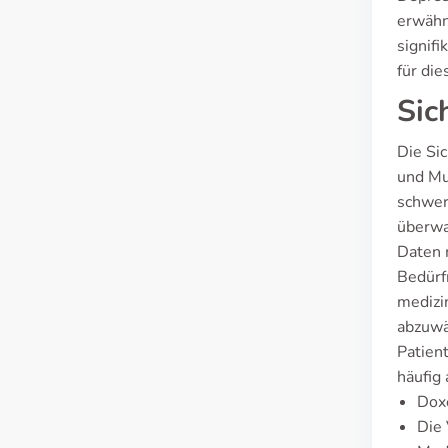
erwähn
signif
für di
Sic
Die Si
und Mu
schwer
überwa
Daten 
Bedürf
medizi
abzuwä
Patient
häufig
Doxe
Die 