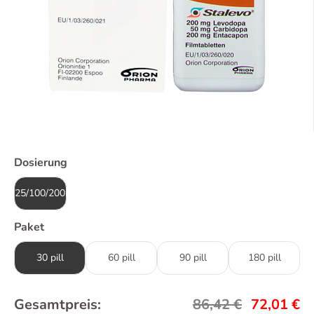
Dosierung
25/100/200mg
Paket
30 pill
60 pill
90 pill
180 pill
Gesamtpreis:
86,42
€
72,01
€