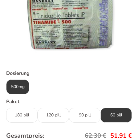
Dosierung
500mg
Paket
180 pill
120 pill
90 pill
60 pill
Gesamtpreis:
62,30
€
51,91
€