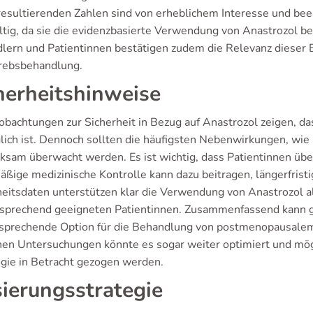
resultierenden Zahlen sind von erheblichem Interesse und beei
ltig, da sie die evidenzbasierte Verwendung von Anastrozol b
lern und Patientinnen bestätigen zudem die Relevanz dieser E
rebsbehandlung.
herheitshinweise
obachtungen zur Sicherheit in Bezug auf Anastrozol zeigen, 
glich ist. Dennoch sollten die häufigsten Nebenwirkungen, w
ksam überwacht werden. Es ist wichtig, dass Patientinnen übe
äßige medizinische Kontrolle kann dazu beitragen, längerfris
heitsdaten unterstützen klar die Verwendung von Anastrozol al
tsprechend geeigneten Patientinnen. Zusammenfassend kann g
rsprechende Option für die Behandlung von postmenopausalem 
chen Untersuchungen könnte es sogar weiter optimiert und mö
gie in Betracht gezogen werden.
ierungsstrategie