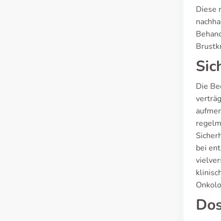
Diese 
nachha
Behand
Brustk
Sic
Die Be
verträ
aufmer
regelm
Sicher
bei en
vielve
klinis
Onkolo
Dos