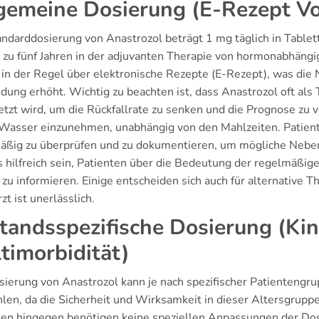
gemeine Dosierung (E-Rezept V
andarddosierung von Anastrozol beträgt 1 mg täglich in Table
s zu fünf Jahren in der adjuvanten Therapie von hormonabhän
t in der Regel über elektronische Rezepte (E-Rezept), was die 
ung erhöht. Wichtig zu beachten ist, dass Anastrozol oft al
etzt wird, um die Rückfallrate zu senken und die Prognose zu 
Wasser einzunehmen, unabhängig von den Mahlzeiten. Patienten
äßig zu überprüfen und zu dokumentieren, um mögliche Nebenw
s hilfreich sein, Patienten über die Bedeutung der regelmäßig
zu informieren. Einige entscheiden sich auch für alternative 
t ist unerlässlich.
tandsspezifische Dosierung (Kin
timorbidität)
sierung von Anastrozol kann je nach spezifischer Patientengrup
len, da die Sicherheit und Wirksamkeit in dieser Altersgrupp
ten hingegen benötigen keine speziellen Anpassungen der Dosi