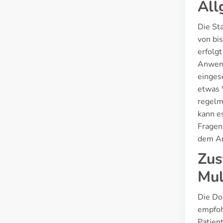
All
Die St
von bi
erfolg
Anwend
einges
etwas 
regelm
kann e
Fragen 
dem Arz
Zus
Mul
Die Do
empfoh
Patien