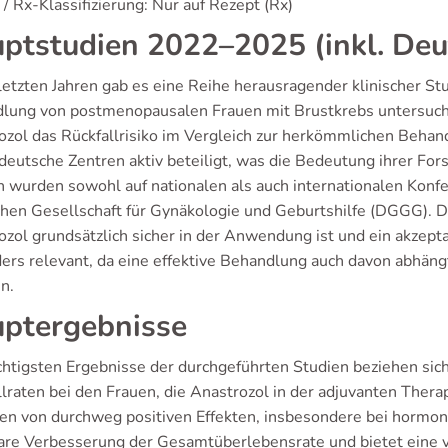
/ Rx-Klassifizierung: Nur auf Rezept (Rx)
ptstudien 2022–2025 (inkl. Deu
letzten Jahren gab es eine Reihe herausragender klinischer St
lung von postmenopausalen Frauen mit Brustkrebs untersucht 
ozol das Rückfallrisiko im Vergleich zur herkömmlichen Behand
deutsche Zentren aktiv beteiligt, was die Bedeutung ihrer Fors
n wurden sowohl auf nationalen als auch internationalen Konfe
hen Gesellschaft für Gynäkologie und Geburtshilfe (DGGG). 
ozol grundsätzlich sicher in der Anwendung ist und ein akzept
ers relevant, da eine effektive Behandlung auch davon abhängt
n.
ptergebnisse
chtigsten Ergebnisse der durchgeführten Studien beziehen sic
llraten bei den Frauen, die Anastrozol in der adjuvanten Ther
ten von durchweg positiven Effekten, insbesondere bei hormon
lare Verbesserung der Gesamtüberlebensrate und bietet eine v