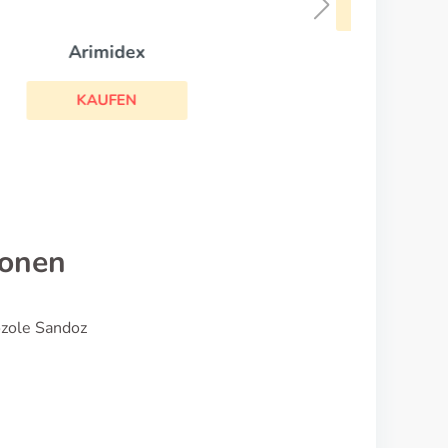
KAUFEN
ionen
ozole Sandoz