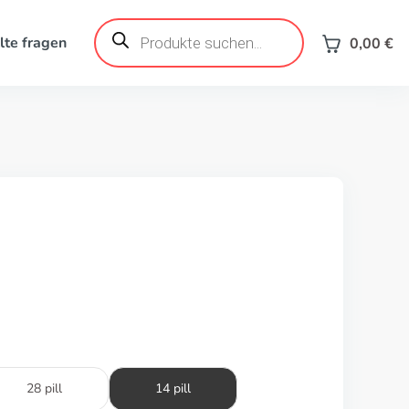
Products
search
lte fragen
0,00
€
28 pill
14 pill