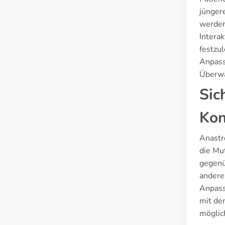
jünger
werden
Intera
festzu
Anpass
Überwa
Sic
Kon
Anastr
die Mu
gegenü
andere
Anpass
mit de
möglic