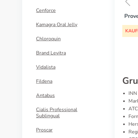
Cenforce
Provera
Kamagra Oral Jelly
KAUFEN
Chloroquin
Brand Levitra
Vidalista
Gru
Fildena
INN 
Antabus
Mar
ATC
Cialis Professional
Sublingual
For
Hers
Proscar
Regi