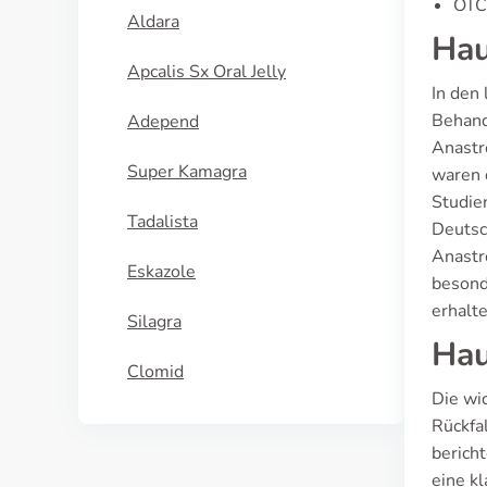
OTC 
Aldara
Hau
Apcalis Sx Oral Jelly
In den 
Behand
Adepend
Anastr
Super Kamagra
waren 
Studie
Tadalista
Deutsc
Anastr
Eskazole
besond
erhalte
Silagra
Hau
Clomid
Die wi
Rückfa
berich
eine k