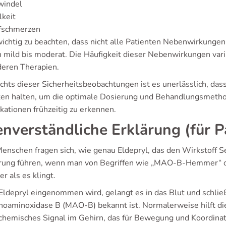
windel
keit
fschmerzen
 wichtig zu beachten, dass nicht alle Patienten Nebenwirkungen
n mild bis moderat. Die Häufigkeit dieser Nebenwirkungen vari
deren Therapien.
chts dieser Sicherheitsbeobachtungen ist es unerlässlich, das
ten halten, um die optimale Dosierung und Behandlungsmetho
kationen frühzeitig zu erkennen.
enverständliche Erklärung (für P
enschen fragen sich, wie genau Eldepryl, das den Wirkstoff Sel
rung führen, wenn man von Begriffen wie „MAO-B-Hemmer“ ode
er als es klingt.
ldepryl eingenommen wird, gelangt es in das Blut und schließl
noaminoxidase B (MAO-B) bekannt ist. Normalerweise hilft 
n chemisches Signal im Gehirn, das für Bewegung und Koordinat