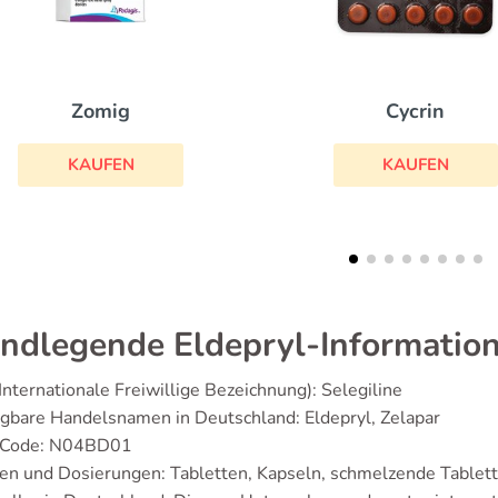
Cycrin
Urso
KAUFEN
KAU
ndlegende Eldepryl-Informatio
Internationale Freiwillige Bezeichnung): Selegiline
ügbare Handelsnamen in Deutschland: Eldepryl, Zelapar
-Code: N04BD01
en und Dosierungen: Tabletten, Kapseln, schmelzende Tablet