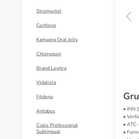
Stromectol
Cenforce
Zomig
Kamagra Oral Jelly
KAUFEN
Chloroquin
Brand Levitra
Vidalista
Gru
Fildena
• INN (
Antabus
• Verf
• ATC
Cialis Professional
Sublingual
• Form