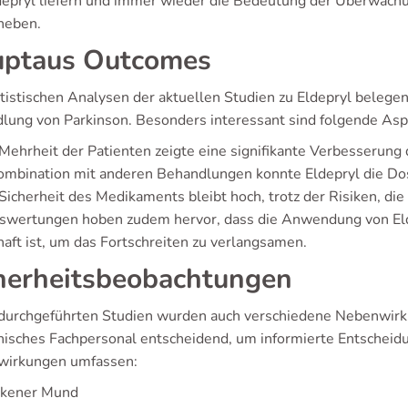
depryl liefern und immer wieder die Bedeutung der Überwachun
heben.
ptaus Outcomes
atistischen Analysen der aktuellen Studien zu Eldepryl beleg
lung von Parkinson. Besonders interessant sind folgende Asp
Mehrheit der Patienten zeigte eine signifikante Verbesserun
ombination mit anderen Behandlungen konnte Eldepryl die Do
Sicherheit des Medikaments bleibt hoch, trotz der Risiken, di
swertungen hoben zudem hervor, dass die Anwendung von Elde
haft ist, um das Fortschreiten zu verlangsamen.
herheitsbeobachtungen
 durchgeführten Studien wurden auch verschiedene Nebenwirk
nisches Fachpersonal entscheidend, um informierte Entscheidu
irkungen umfassen:
ckener Mund