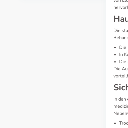
von El
hervor
Hau
Die st
Behand
Die 
In K
Die 
Die Au
vorteil
Sic
In den
medizi
Nebenw
Tro