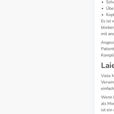
Sch
Übel
Kop
Es ist
bliebe
mit an
Angesi
Patien
Kompli
Lai
Viele M
Verwir
einfach
Wenn E
als Mo
ist ei