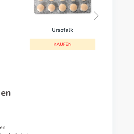
Serc
KAUFEN
falk
FEN
nen
ten