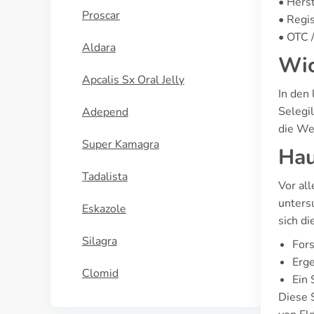
• Hers
Proscar
• Regis
• OTC /
Aldara
Wic
Apcalis Sx Oral Jelly
In den
Selegi
Adepend
die We
Super Kamagra
Hau
Tadalista
Vor al
unters
Eskazole
sich di
Silagra
Fors
Erge
Clomid
Ein 
Diese S