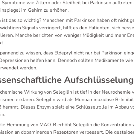
Symptome wie Zittern oder Steifheit bei Parkinson auftreten. 
nspiegel im Gehirn zu erhöhen.
ist das so wichtig? Menschen mit Parkinson haben oft nicht 
wichtigen Signals verringert, hilft es den Patienten, sich bes
llieren. Manche berichten von weniger Müdigkeit und mehr Ener
kt.
spannend zu wissen, dass Eldepryl nicht nur bei Parkinson eing
 Depressionen helfen kann. Dennoch sollten Medikamente wie
erwendet werden.
senschaftliche Aufschlüsselun
ochemische Wirkung von Selegilin ist tief in der Neurochemie v
ismen erklären. Selegilin wird als Monoaminoxidase B-Inhibito
hemmt. Dieses Enzym spielt eine Schlüsselrolle im Abbau v
in.
die Hemmung von MAO-B erhöht Selegilin die Konzentration v
ission an dopaminergen Rezeptoren verbessert. Die gesteige