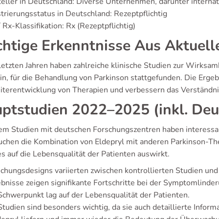
teller in Deutschland: Diverse Unternehmen, darunter interna
trierungsstatus in Deutschland: Rezeptpflichtig
 Rx-Klassifikation: Rx (Rezeptpflichtig)
htige Erkenntnisse Aus Aktuell
 letzten Jahren haben zahlreiche klinische Studien zur Wirksam
lin, für die Behandlung von Parkinson stattgefunden. Die Erge
iterentwicklung von Therapien und verbessern das Verständn
ptstudien 2022–2025 (inkl. Deu
lem Studien mit deutschen Forschungszentren haben interessan
uchen die Kombination von Eldepryl mit anderen Parkinson-Th
es auf die Lebensqualität der Patienten auswirkt.
chungsdesigns variierten zwischen kontrollierten Studien un
bnisse zeigen signifikante Fortschritte bei der Symptomli
Schwerpunkt lag auf der Lebensqualität der Patienten.
tudien sind besonders wichtig, da sie auch detaillierte Inform