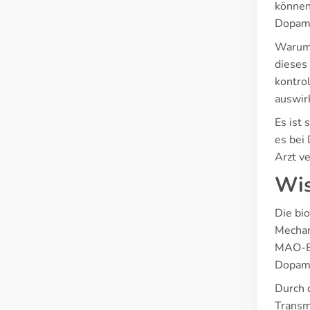
können 
Dopami
Warum 
dieses 
kontro
auswir
Es ist 
es bei
Arzt v
Wis
Die bi
Mechan
MAO-B 
Dopam
Durch 
Transm