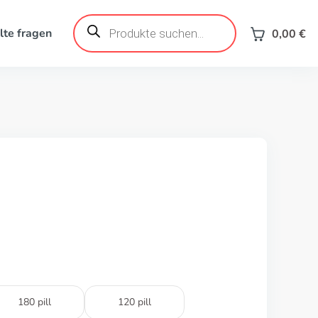
Products
search
lte fragen
0,00
€
180 pill
120 pill