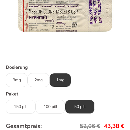
Dosierung
3mg
2mg
1mg
Paket
150 pill
100 pill
50 pill
Gesamtpreis:
52,06
€
43,38
€