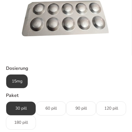
Dosierung
15mg
Paket
30 pill
60 pill
90 pill
120 pill
180 pill