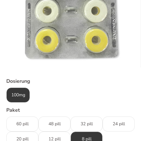
Dosierung
100mg
Paket
60 pill
48 pill
32 pill
24 pill
20 pill
12 pill
8 pill