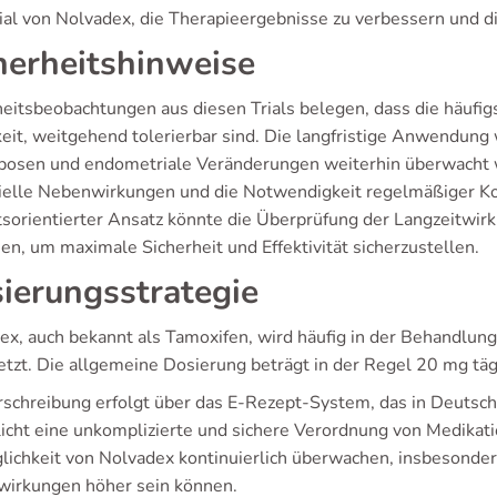
ial von Nolvadex, die Therapieergebnisse zu verbessern und d
herheitshinweise
heitsbeobachtungen aus diesen Trials belegen, dass die häuf
eit, weitgehend tolerierbar sind. Die langfristige Anwendung w
osen und endometriale Veränderungen weiterhin überwacht w
ielle Nebenwirkungen und die Notwendigkeit regelmäßiger Ko
tsorientierter Ansatz könnte die Überprüfung der Langzeitwi
en, um maximale Sicherheit und Effektivität sicherzustellen.
ierungsstrategie
ex, auch bekannt als Tamoxifen, wird häufig in der Behandlu
etzt. Die allgemeine Dosierung beträgt in der Regel 20 mg täg
rschreibung erfolgt über das E-Rezept-System, das in Deutschl
icht eine unkomplizierte und sichere Verordnung von Medikat
lichkeit von Nolvadex kontinuierlich überwachen, insbesondere
irkungen höher sein können.