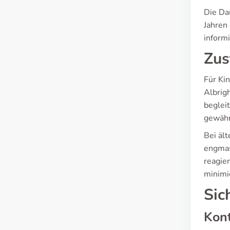
Die Da
Jahren
inform
Zus
Für Ki
Albrig
beglei
gewähr
Bei ält
engmas
reagie
minimi
Sic
Kont