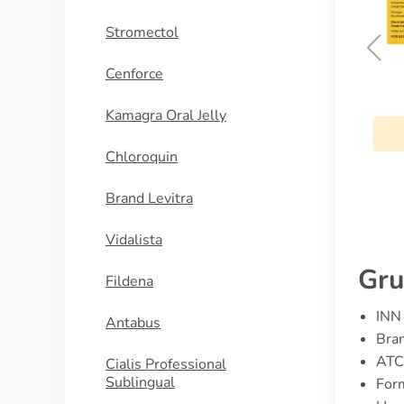
Stromectol
Cenforce
Aldara
Kamagra Oral Jelly
KAUFEN
Chloroquin
Brand Levitra
Vidalista
Gru
Fildena
INN 
Antabus
Bra
ATC
Cialis Professional
Sublingual
For