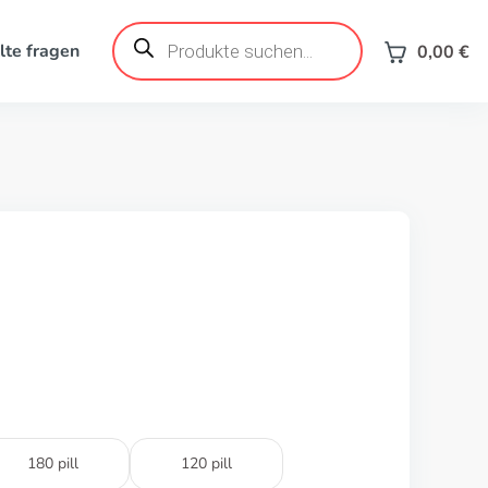
Products
search
lte fragen
0,00
€
180 pill
120 pill