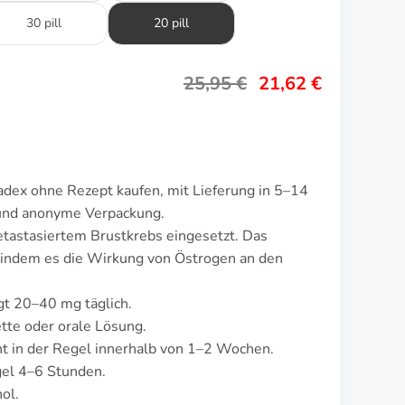
30 pill
20 pill
25,95
€
21,62
€
dex ohne Rezept kaufen, mit Lieferung in 5–14
 und anonyme Verpackung.
tastasiertem Brustkrebs eingesetzt. Das
 indem es die Wirkung von Östrogen an den
gt 20–40 mg täglich.
tte oder orale Lösung.
 in der Regel innerhalb von 1–2 Wochen.
gel 4–6 Stunden.
ol.