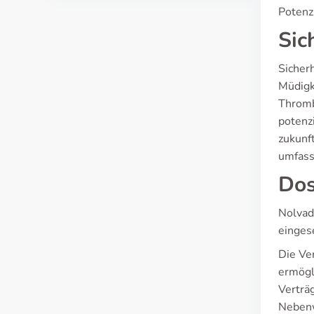
Potenz
Sic
Sicher
Müdigk
Thromb
potenz
zukunf
umfass
Dos
Nolvad
einges
Die Ve
ermögl
Verträg
Nebenw