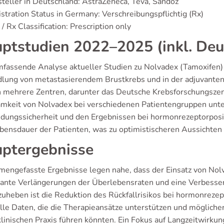
teller in Deutschland: AstraZeneca, Teva, Sandoz
stration Status in Germany: Verschreibungspflichtig (Rx)
/ Rx Classification: Prescription only
ptstudien 2022–2025 (inkl. Deu
mfassende Analyse aktueller Studien zu Nolvadex (Tamoxifen) 
lung von metastasierendem Brustkrebs und in der adjuvanten 
n mehrere Zentren, darunter das Deutsche Krebsforschungszent
mkeit von Nolvadex bei verschiedenen Patientengruppen unter
ungssicherheit und den Ergebnissen bei hormonrezeptorposi
bensdauer der Patienten, was zu optimistischeren Aussichten 
ptergebnisse
engefasste Ergebnisse legen nahe, dass der Einsatz von Nolv
ikante Verlängerungen der Überlebensraten und eine Verbesse
zuheben ist die Reduktion des Rückfallrisikos bei hormonrezep
lle Daten, die die Therapieansätze unterstützen und möglich
 klinischen Praxis führen könnten. Ein Fokus auf Langzeitwirku