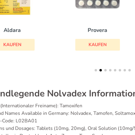
Provera
Utrogest
KAUFEN
KAUFEN
ndlegende Nolvadex Informatio
(Internationaler Freiname): Tamoxifen
nd Names Available in Germany: Nolvadex, Tamofen, Soltamo
-Code: L02BA01
ms und Dosages: Tablets (10mg, 20mg), Oral Solution (10mg