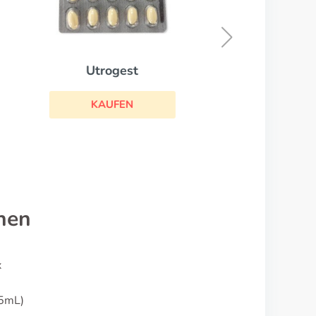
Estrifam
KAUFEN
nen
x
/5mL)