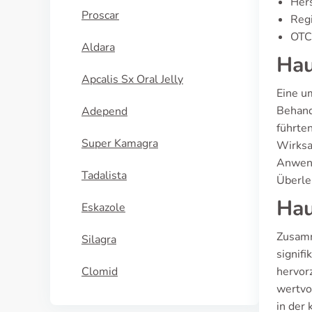
Hers
Proscar
Regi
OTC 
Aldara
Hau
Apcalis Sx Oral Jelly
Eine u
Behand
Adepend
führte
Super Kamagra
Wirksa
Anwend
Tadalista
Überle
Hau
Eskazole
Zusamm
Silagra
signif
Clomid
hervor
wertvo
in der