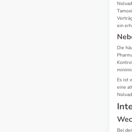
Nolvad
Tamoxif
Verträg
ein er
Neb
Die hä
Pharma
Kontro
minimi
Es ist
eine al
Nolvad
Int
Wec
Bei de