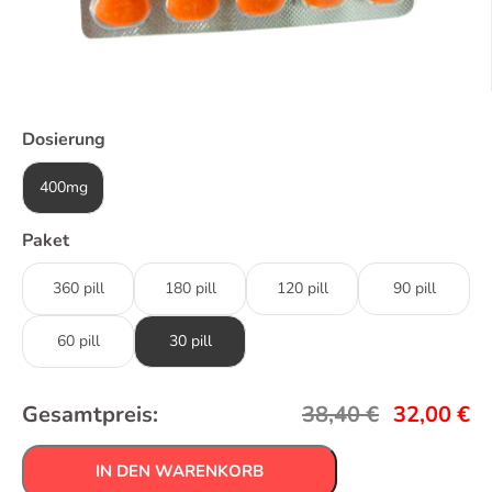
Dosierung
400mg
Paket
360 pill
180 pill
120 pill
90 pill
60 pill
30 pill
Gesamtpreis:
38,40
€
32,00
€
IN DEN WARENKORB