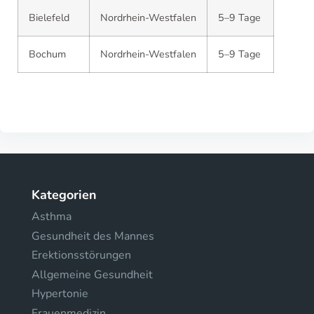
Bielefeld
Nordrhein-Westfalen
5–9 Tage
Bochum
Nordrhein-Westfalen
5–9 Tage
Kategorien
Asthma
Gesundheit des Mannes
Erektionsstörungen
Allgemeine Gesundheit
Hypertonie
Frauenmedizin