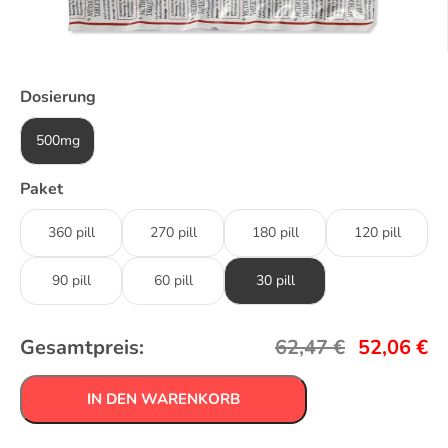
Dosierung
500mg
Paket
360 pill
270 pill
180 pill
120 pill
90 pill
60 pill
30 pill
Gesamtpreis:
62,47
€
52,06
€
IN DEN WARENKORB