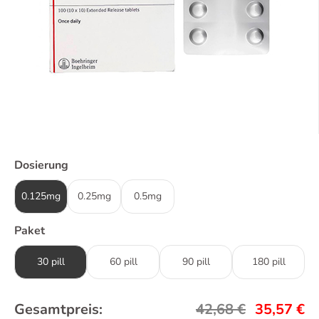
Dosierung
0.125mg
0.25mg
0.5mg
Paket
30 pill
60 pill
90 pill
180 pill
Gesamtpreis:
42,68
€
35,57
€