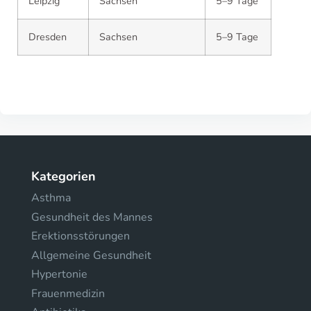
Leipzig
Sachsen
5–9 Tage
Dresden
Sachsen
5–9 Tage
Kategorien
Asthma
Gesundheit des Mannes
Erektionsstörungen
Allgemeine Gesundheit
Hypertonie
Frauenmedizin