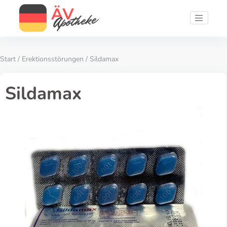
Start
/
Erektionsstörungen
/ Sildamax
Sildamax