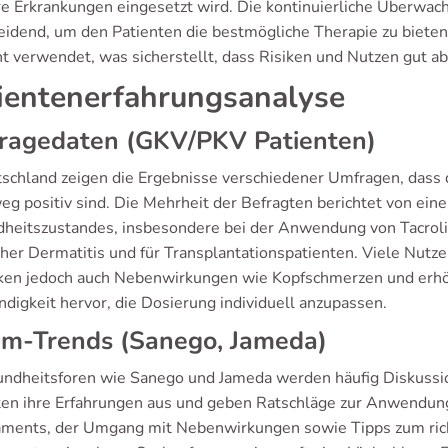
e Erkrankungen eingesetzt wird. Die kontinuierliche Überwach
eidend, um den Patienten die bestmögliche Therapie zu bieten.
ht verwendet, was sicherstellt, dass Risiken und Nutzen gut
ientenerfahrungsanalyse
ragedaten (GKV/PKV Patienten)
tschland zeigen die Ergebnisse verschiedener Umfragen, dass 
eg positiv sind. Die Mehrheit der Befragten berichtet von eine
heitszustandes, insbesondere bei der Anwendung von Tacrol
cher Dermatitis und für Transplantationspatienten. Viele Nut
en jedoch auch Nebenwirkungen wie Kopfschmerzen und erhöh
digkeit hervor, die Dosierung individuell anzupassen.
um-Trends (Sanego, Jameda)
undheitsforen wie Sanego und Jameda werden häufig Diskussio
ten ihre Erfahrungen aus und geben Ratschläge zur Anwendun
ments, der Umgang mit Nebenwirkungen sowie Tipps zum ric