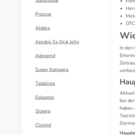
Sublingual
Form
Hers
Proscar
Mel
OTC/
Aldara
Wic
Apcalis Sx Oral Jelly
In den 
Erkenn
Adepend
Zeitra
Super Kamagra
umfass
Haup
Tadalista
Aktuell
Eskazole
bei de
haben 
Silagra
Tacrol
Dermati
Clomid
Haupte