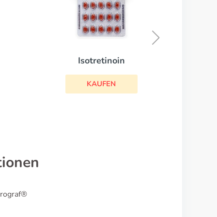
Efudix
KAUFEN
tionen
Prograf®