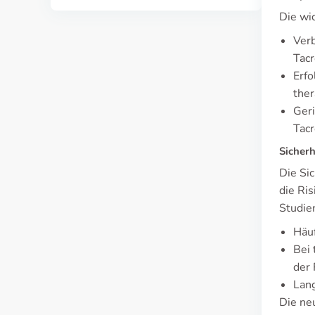
Die wi
Verb
Tacr
Erfo
ther
Geri
Tacr
Sicher
Die Si
die Ri
Studie
Häu
Bei 
der
Lang
Die ne