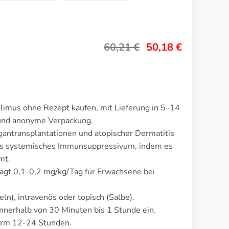
60,21
€
50,18
€
limus ohne Rezept kaufen, mit Lieferung in 5–14
 und anonyme Verpackung.
gantransplantationen und atopischer Dermatitis
ls systemisches Immunsuppressivum, indem es
mt.
rägt 0,1-0,2 mg/kg/Tag für Erwachsene bei
ln), intravenös oder topisch (Salbe).
nnerhalb von 30 Minuten bis 1 Stunde ein.
orm 12-24 Stunden.