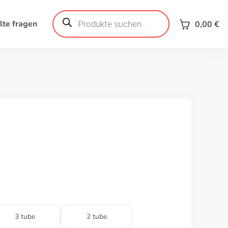
Products
search
lte fragen
0,00
€
3 tube
2 tube