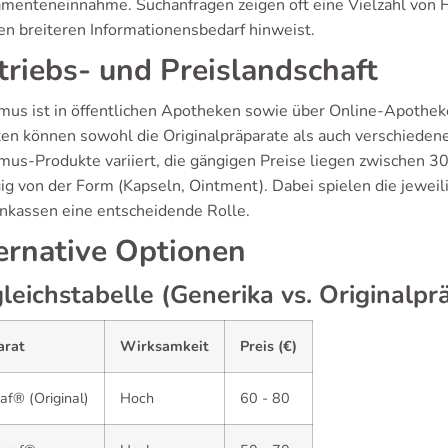
menteneinnahme. Suchanfragen zeigen oft eine Vielzahl von F
nen breiteren Informationensbedarf hinweist.
triebs- und Preislandschaft
imus ist in öffentlichen Apotheken sowie über Online-Apothe
ten können sowohl die Originalpräparate als auch verschiedene
imus-Produkte variiert, die gängigen Preise liegen zwischen 3
ig von der Form (Kapseln, Ointment). Dabei spielen die jewei
nkassen eine entscheidende Rolle.
ernative Optionen
leichstabelle (Generika vs. Originalpr
arat
Wirksamkeit
Preis (€)
af® (Original)
Hoch
60 - 80