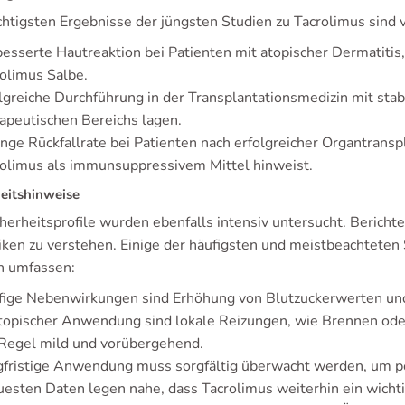
chtigsten Ergebnisse der jüngsten Studien zu Tacrolimus sind 
esserte Hautreaktion bei Patienten mit atopischer Dermatit
olimus Salbe.
lgreiche Durchführung in der Transplantationsmedizin mit stab
apeutischen Bereichs lagen.
nge Rückfallrate bei Patienten nach erfolgreicher Organtransp
olimus als immunsuppressivem Mittel hinweist.
heitshinweise
cherheitsprofile wurden ebenfalls intensiv untersucht. Berich
siken zu verstehen. Einige der häufigsten und meistbeachtete
n umfassen:
fige Nebenwirkungen sind Erhöhung von Blutzuckerwerten un
topischer Anwendung sind lokale Reizungen, wie Brennen oder 
 Regel mild und vorübergehend.
fristige Anwendung muss sorgfältig überwacht werden, um po
uesten Daten legen nahe, dass Tacrolimus weiterhin ein wicht