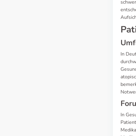
schwer
entsch
Aufsic
Pat
Umf
In Deu
durchw
Gesund
atopis
bemerk
Notwen
For
In Ges
Patien
Medika