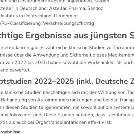
en und Dosierungen: Kapseln, Injektionen, Salben
teller in Deutschland: Astellas Pharma, Sandoz
destatus in Deutschland: Genehmigt
Rx-Klassifizierung: Verschreibungspflichtig
htige Ergebnisse aus jüngsten 
letzten Jahren gab es zahlreiche klinische Studien zu Tacrolim
tnisse über die Anwendung und Sicherheit dieses Medikaments
um von 2022 bis 2025 haben sowohl die Wirksamkeit als auch d
end bewertet.
tstudien 2022–2025 (inkl. Deutsche 
e klinische Studien beschäftigen sich mit der Wirkung von Tac
r Behandlung von Autoimmunerkrankungen und bei der Transpl
an diesen Studien teilgenommen, die sowohl auf die systemis
imus fokussiert sind. Diese Studien belegen, dass Tacrolimus
tis als auch bei Organtransplantationen effektiv ist.
rgebnisse