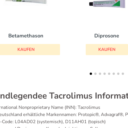
Diprosone
Isotretinoin
KAUFEN
KAUFEN
ndlegendee Tacrolimus Informa
rnational Nonproprietary Name (INN): Tacrolimus
eutschland erhältliche Markennamen: Protopic®, Advagraf®, 
-Code: L04AD02 (systemisch), D11AH01 (topisch)