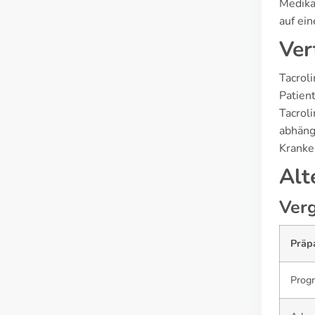
Medika
auf ei
Ver
Tacrol
Patien
Tacrol
abhäng
Kranke
Alt
Verg
Präp
Progr