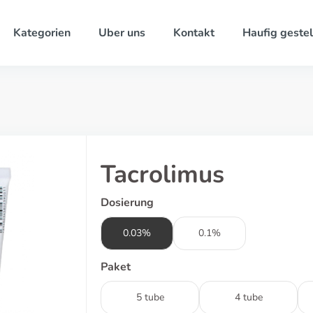
Kategorien
Uber uns
Kontakt
Haufig gestel
Tacrolimus
Dosierung
0.03%
0.1%
Paket
5 tube
4 tube