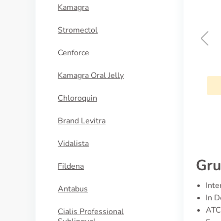
Kamagra
Stromectol
Cenforce
Betamethason
Kamagra Oral Jelly
KAUFEN
Chloroquin
Brand Levitra
Vidalista
Gru
Fildena
Inte
Antabus
In D
ATC
Cialis Professional