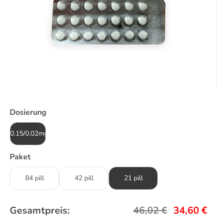
Dosierung
0.15/0.02mg
Paket
84 pill
42 pill
21 pill
Gesamtpreis:
46,02
€
34,60
€