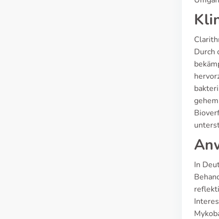
Umgang
Kli
Clarit
Durch d
bekämp
hervor
bakter
gehemm
Bioverf
unters
Anw
In Deu
Behand
reflek
Intere
Mykobak