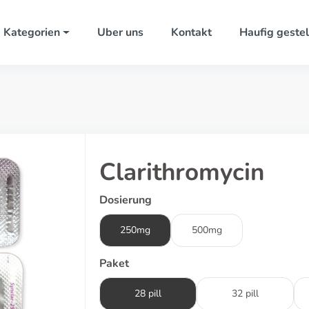
Kategorien
Uber uns
Kontakt
Haufig gestel
Clarithromycin
Dosierung
250mg
500mg
Paket
28 pill
32 pill