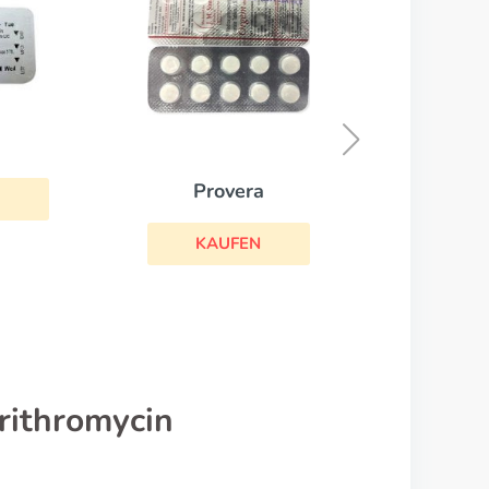
Galantamin
KAUFEN
rithromycin