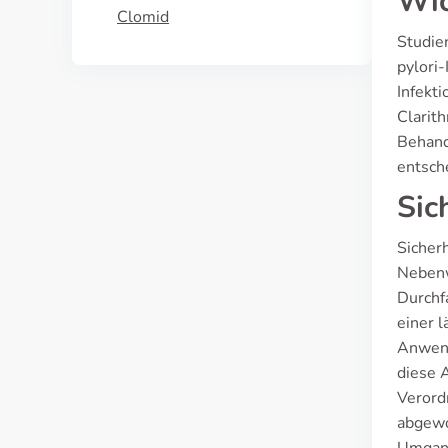
Wic
Clomid
Studie
pylori
Infekt
Clarit
Behand
entsche
Sic
Sicherh
Nebenw
Durchf
einer 
Anwend
diese 
Verord
abgewo