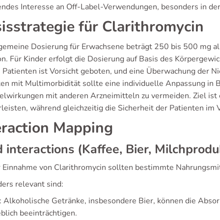
ndes Interesse an Off-Label-Verwendungen, besonders in de
isstrategie für Clarithromycin
lgemeine Dosierung für Erwachsene beträgt 250 bis 500 mg al
on. Für Kinder erfolgt die Dosierung auf Basis des Körpergewic
n Patienten ist Vorsicht geboten, und eine Überwachung der Ni
ten mit Multimorbidität sollte eine individuelle Anpassung in
lwirkungen mit anderen Arzneimitteln zu vermeiden. Ziel ist 
leisten, während gleichzeitig die Sicherheit der Patienten im 
eraction Mapping
 interactions (Kaffee, Bier, Milchprodu
r Einnahme von Clarithromycin sollten bestimmte Nahrungsmit
ers relevant sind:
: Alkoholische Getränke, insbesondere Bier, können die Ab
blich beeinträchtigen.