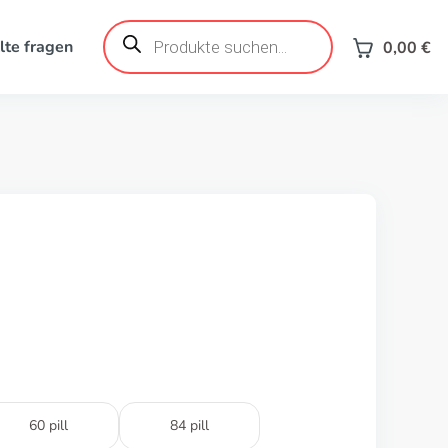
Products
search
lte fragen
0,00
€
60 pill
84 pill