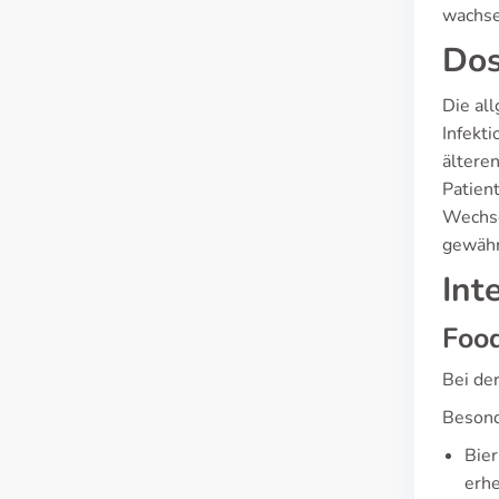
wachse
Dos
Die al
Infekti
ältere
Patien
Wechse
gewähr
Int
Food
Bei de
Besond
Bier
erhe