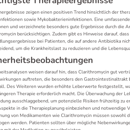
htigste Therapieergebnisse
nergebnisse zeigen einen positiven Trend hinsichtlich der the
-Infektionen sowie Mykobakterieninfektionen. Eine umfassend
ionen und verzeichnete besonders gute Ergebnisse durch die 
hromycin berücksichtigen. Zudem gibt es Hinweise darauf, das
lungsergebnisse bei Patienten, die auf andere Antibiotika nich
idend, um die Krankheitslast zu reduzieren und die Lebensquali
herheitsbeobachtungen
eitsanalysen weisen darauf hin, dass Clarithromycin gut verträ
irkungen auftreten, die besonders den Gastrointestinaltrakt 
all. Des Weiteren wurden erhöhte Leberwerte festgestellt, 
längeren Therapie erforderlich macht. Die Überwachung der Lebe
ung ausschlaggebend, um potenzielle Risiken frühzeitig zu erk
Aspekte in die Therapieplanung einbeziehen und notwendige 
nung von Medikamenten wie Clarithromycin müssen sowohl die 
gen werden. Patienten sollten über mögliche Nebenwirkungen