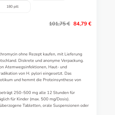
180 pill
101,75
€
84,79
€
thromycin ohne Rezept kaufen, mit Lieferung
utschland. Diskrete und anonyme Verpackung.
von Atemwegsinfektionen, Haut- und
dikation von H. pylori eingesetzt. Das
iotikum und hemmt die Proteinsynthese von
 beträgt 250–500 mg alle 12 Stunden für
lich für Kinder (max. 500 mg/Dosis).
müberzogene Tabletten, orale Suspensionen oder