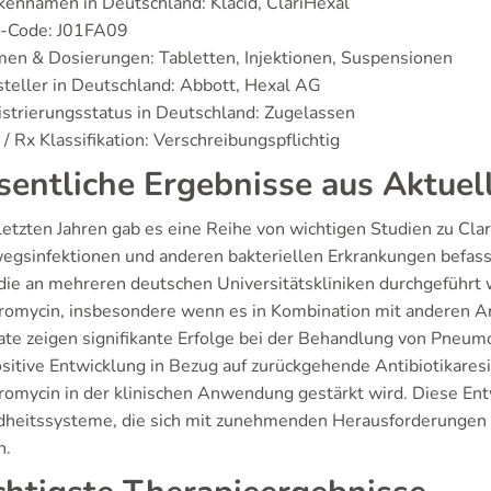
ennamen in Deutschland: Klacid, ClariHexal
-Code: J01FA09
en & Dosierungen: Tabletten, Injektionen, Suspensionen
teller in Deutschland: Abbott, Hexal AG
strierungsstatus in Deutschland: Zugelassen
/ Rx Klassifikation: Verschreibungspflichtig
entliche Ergebnisse aus Aktuel
letzten Jahren gab es eine Reihe von wichtigen Studien zu Clar
gsinfektionen und anderen bakteriellen Erkrankungen befass
die an mehreren deutschen Universitätskliniken durchgeführt wu
hromycin, insbesondere wenn es in Kombination mit anderen An
ate zeigen signifikante Erfolge bei der Behandlung von Pneum
ositive Entwicklung in Bezug auf zurückgehende Antibiotikares
hromycin in der klinischen Anwendung gestärkt wird. Diese Ent
heitssysteme, die sich mit zunehmenden Herausforderungen 
n.