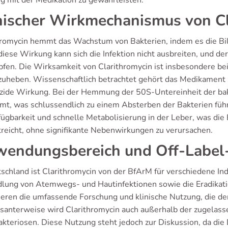
 mit der Medikation zu gewährleisten.
nischer Wirkmechanismus von C
hromycin hemmt das Wachstum von Bakterien, indem es die Bil
iese Wirkung kann sich die Infektion nicht ausbreiten, und der
fen. Die Wirksamkeit von Clarithromycin ist insbesondere b
zuheben. Wissenschaftlich betrachtet gehört das Medikament zu
izide Wirkung. Bei der Hemmung der 50S-Untereinheit der ba
t, was schlussendlich zu einem Absterben der Bakterien führ
ügbarkeit und schnelle Metabolisierung in der Leber, was die 
treicht, ohne signifikante Nebenwirkungen zu verursachen.
endungsbereich und Off-Label
tschland ist Clarithromycin von der BfArM für verschiedene In
lung von Atemwegs- und Hautinfektionen sowie die Eradikati
tieren die umfassende Forschung und klinische Nutzung, die de
ssanterweise wird Clarithromycin auch außerhalb der zugelass
teriosen. Diese Nutzung steht jedoch zur Diskussion, da die D