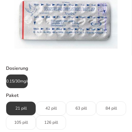
Dosierung
0.15/30mg/mcg
Paket
21 pill
42 pill
63 pill
84 pill
105 pill
126 pill