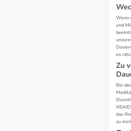
Wech
Wenn e
und Mi
beeint
unzure
Dosier
es rat
Zu 
Dau
Bei de
Medika
Diuret
NSAIDs
das Ri
zu min