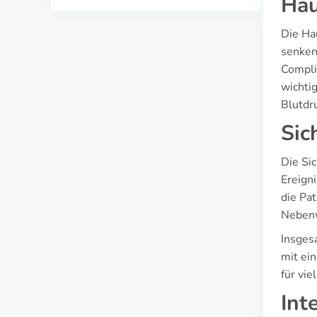
Hau
Die Ha
senken
Compli
wichti
Blutdru
Sic
Die Si
Ereign
die Pa
Nebenw
Insges
mit ei
für vie
Int