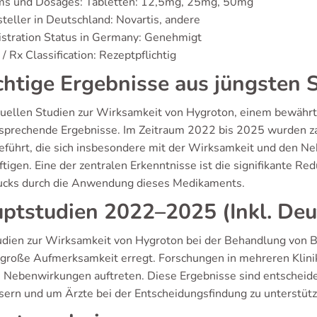
ms und Dosages: Tabletten: 12,5mg, 25mg, 50mg
teller in Deutschland: Novartis, andere
stration Status in Germany: Genehmigt
/ Rx Classification: Rezeptpflichtig
htige Ergebnisse aus jüngsten 
tuellen Studien zur Wirksamkeit von Hygroton, einem bewährt
rsprechende Ergebnisse. Im Zeitraum 2022 bis 2025 wurden za
eführt, die sich insbesondere mit der Wirksamkeit und den N
tigen. Eine der zentralen Erkenntnisse ist die signifikante Re
ucks durch die Anwendung dieses Medikaments.
ptstudien 2022–2025 (Inkl. Deu
udien zur Wirksamkeit von Hygroton bei der Behandlung von B
 große Aufmerksamkeit erregt. Forschungen in mehreren Klini
 Nebenwirkungen auftreten. Diese Ergebnisse sind entscheide
sern und um Ärzte bei der Entscheidungsfindung zu unterstütz