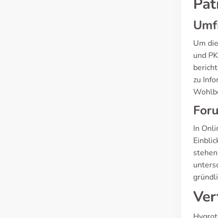
Pat
Umf
Um die
und PK
berich
zu Inf
Wohlbe
For
In Onl
Einbli
stehen
unters
gründl
Ver
Hygrot