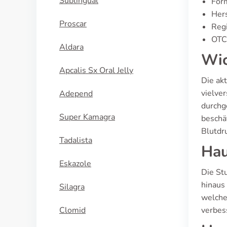
Sublingual
For
Hers
Proscar
Regi
OTC 
Aldara
Wic
Apcalis Sx Oral Jelly
Die ak
vielve
Adepend
durchg
Super Kamagra
beschäf
Blutdr
Tadalista
Hau
Eskazole
Die St
hinaus
Silagra
welche
Clomid
verbes