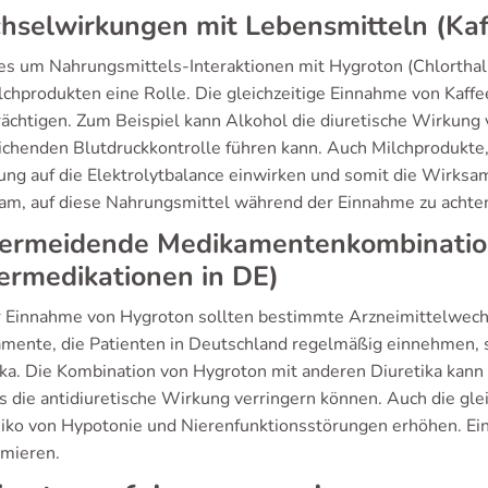
selwirkungen mit Lebensmitteln (Kaff
s um Nahrungsmittels-Interaktionen mit Hygroton (Chlorthalid
lchprodukten eine Rolle. Die gleichzeitige Einnahme von Kaff
rächtigen. Zum Beispiel kann Alkohol die diuretische Wirkung 
ichenden Blutdruckkontrolle führen kann. Auch Milchprodukte, 
ung auf die Elektrolytbalance einwirken und somit die Wirksa
sam, auf diese Nahrungsmittel während der Einnahme zu achten
vermeidende Medikamentenkombinatio
ermedikationen in DE)
r Einnahme von Hygroton sollten bestimmte Arzneimittelwec
mente, die Patienten in Deutschland regelmäßig einnehmen
ika. Die Kombination von Hygroton mit anderen Diuretika kann 
 die antidiuretische Wirkung verringern können. Auch die g
siko von Hypotonie und Nierenfunktionsstörungen erhöhen. Ein
imieren.