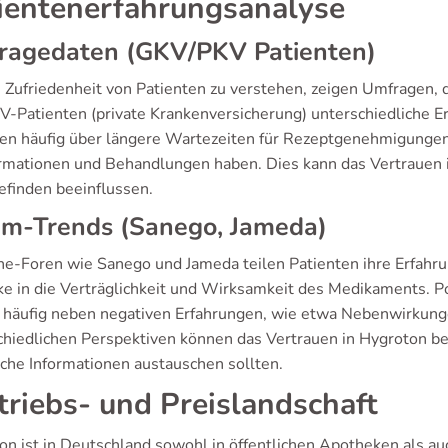
ientenerfahrungsanalyse
ragedaten (GKV/PKV Patienten)
 Zufriedenheit von Patienten zu verstehen, zeigen Umfragen, 
V-Patienten (private Krankenversicherung) unterschiedliche 
ten häufig über längere Wartezeiten für Rezeptgenehmigungen
ormationen und Behandlungen haben. Dies kann das Vertrauen 
finden beeinflussen.
um-Trends (Sanego, Jameda)
ine-Foren wie Sanego und Jameda teilen Patienten ihre Erfahr
cke in die Verträglichkeit und Wirksamkeit des Medikaments. P
 häufig neben negativen Erfahrungen, wie etwa Nebenwirkung
chiedlichen Perspektiven können das Vertrauen in Hygroton b
iche Informationen austauschen sollten.
triebs- und Preislandschaft
on ist in Deutschland sowohl in öffentlichen Apotheken als au