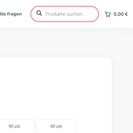
Products
search
lte fragen
0,00
€
90 pill
60 pill