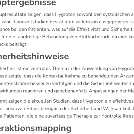
ptergebnisse
uptresultate zeigen, dass Hygroton sowohl den systolischen als
 kann. Langzeitstudien bestätigten zudem ein ausgeprägtes L
ance bei den Patienten, was auf die Effektivität und Sicherhei
g für die langfristige Behandlung von Bluthochdruck, da eine 
cks beiträgt.
herheitshinweise
cherheit ist ein zentrales Thema in der Anwendung von Hygro
isse zeigte, dass die Kontaktaufnahme zu behandelnden Ärzten
tientenströme besser zu verfolgen und die Sicherheit weiter z
irkungen reagieren und gegebenenfalls Anpassungen der Me
amt zeigen die aktuellen Studien, dass Hygroton ein effektives
ner positiven Bilanz bezüglich der Sicherheit und Wirksamkeit
le Patienten, die eine zuverlässige Therapie zur Kontrolle ihre
eraktionsmapping