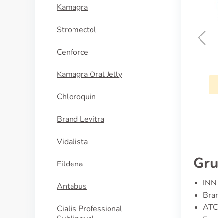
Kamagra
Stromectol
Cenforce
Lasix
Kamagra Oral Jelly
KAUFEN
Chloroquin
Brand Levitra
Vidalista
Gru
Fildena
INN 
Antabus
Bra
ATC
Cialis Professional