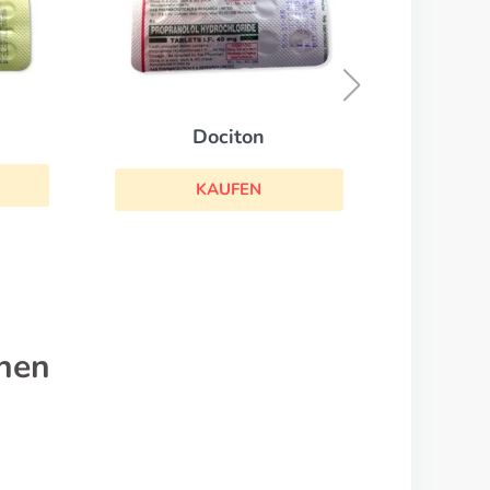
Telmisartan
KAUFEN
ton
FEN
nen